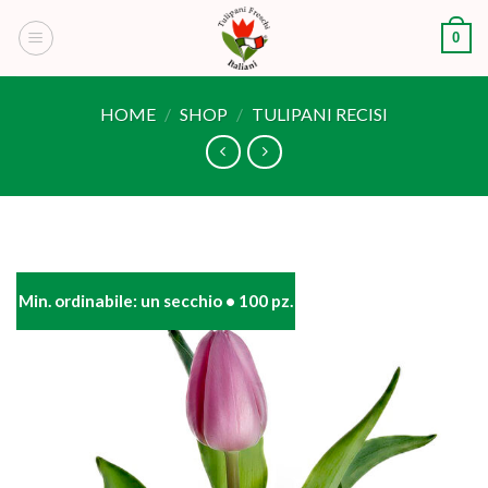
Skip
0
to
content
HOME
/
SHOP
/
TULIPANI RECISI
Min. ordinabile: un secchio • 100 pz.