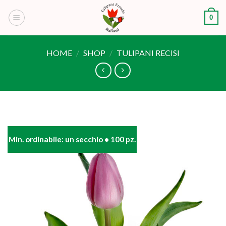
Skip
0
to
content
HOME
/
SHOP
/
TULIPANI RECISI
Min. ordinabile: un secchio • 100 pz.