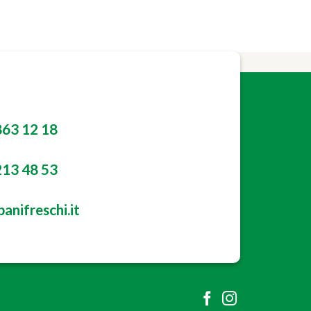
863 12 18
213 48 53
anifreschi.it