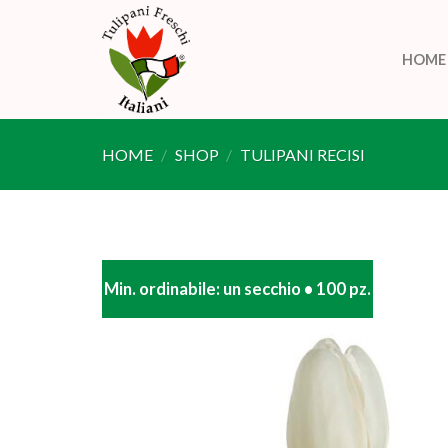
Skip
to
HOME
content
HOME
/
SHOP
/
TULIPANI RECISI
Min. ordinabile: un secchio • 100 pz.