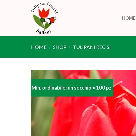
Skip
to
HOME
content
HOME
/
SHOP
/
TULIPANI RECISI
Min. ordinabile: un secchio • 100 pz.