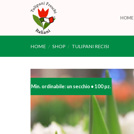
Skip
to
HOME
content
HOME
/
SHOP
/
TULIPANI RECISI
Min. ordinabile: un secchio • 100 pz.