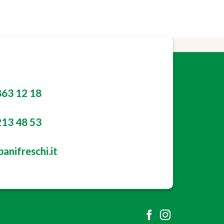
863 12 18
213 48 53
anifreschi.it