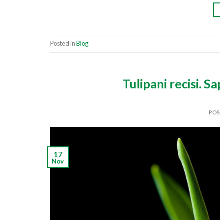
Posted in
Blog
Tulipani recisi. 
PO
17
Nov