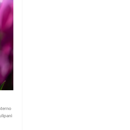
nterno
ulipani