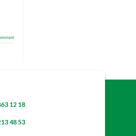
 comment
863 12 18
213 48 53