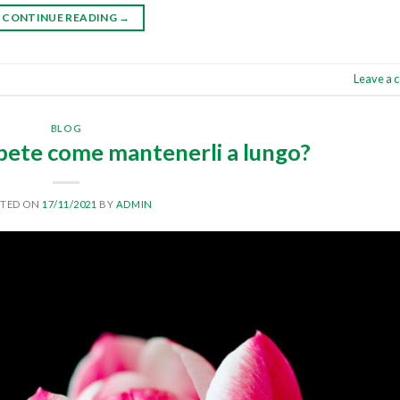
CONTINUE READING
→
Leave a
BLOG
Sapete come mantenerli a lungo?
STED ON
17/11/2021
BY
ADMIN