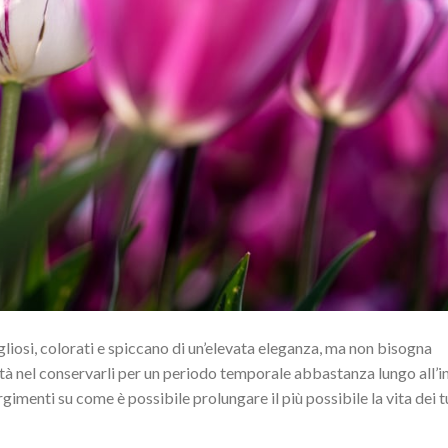
gliosi, colorati e spiccano di un’elevata eleganza, ma non bisogna
ità nel conservarli per un periodo temporale abbastanza lungo all’i
rgimenti su come è possibile prolungare il più possibile la vita dei t