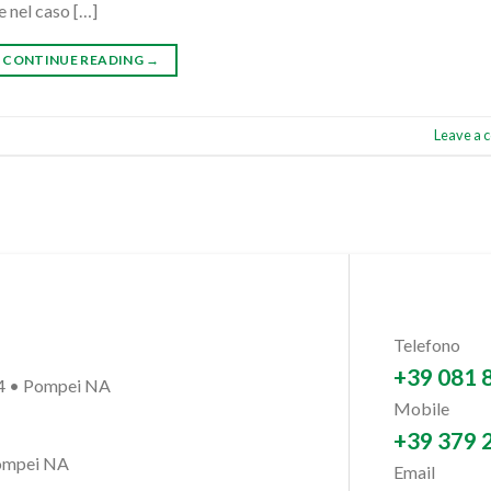
e nel caso […]
CONTINUE READING
→
Leave a
Telefono
+39 081 
54 • Pompei NA
Mobile
+39 379 
Pompei NA
Email